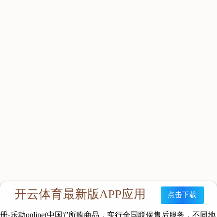
董事长简介
公司董事长韩瑛是吉林省第十二届政协委员，吉林省（工商
联）总商会副会长，吉林省（工商联）金银珠宝商会名誉会长，
长春市检察院人民监督员。在经营企业的同时，始终不忘参与光
彩事业和社会公益事业。
企业规模
公司的直营连锁分店覆盖吉林省所有市、县及辽宁省、内蒙
古自治区、山西省、河南省、山东省等地区，拥有150多家分公
司（分店），在深圳、三亚、北海分别设有办事处，公司拥有员
工1000余人。
经营宗旨
公司遵循“以人为本、诚信经营、开拓创新、传播文化”的经
营理念，把中国源远流长的珠宝文化、钱币文化和现代工艺有机
结合在一起。在全国推出联保业务，在任何一家“乐动·网站注
册-乐动online(中国)”所购商品，实行全国联保售后服务，不同地