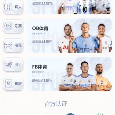
保养常识
加盟合作
联系我们
企业简介
当前位置：
主页
>
企业简介
乐动·网站注册-乐动online(中国)企业简介
发展历史
乐动·网站注册-乐动online(中国)，总部坐落于长春市繁华的
重庆路960号。其前身吉林省工艺美术公司自1964年起就已经开
始经营批发黄金首饰及少数民族地区使用黄金的审批工作，有50
多年经营黄金及贵金属的历史。公司于2002年改制成立——吉林
省三星金银珠宝有限公司，2008年更名为乐动·网站注册-乐动
online(中国)。
乐动·网站注册-乐动online(中国)是中国金币总公司特许零售
商、是北京康银阁钱币有限责任公司经销商、是中国宝玉石协会