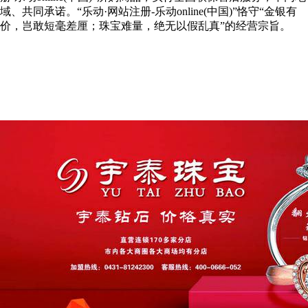
域、共同承诺。“乐动·网站注册-乐动online(中国)”恪守“金银有
价，岂敢短毫差厘；珠宝难量，绝无以假乱真”的经营宗旨。